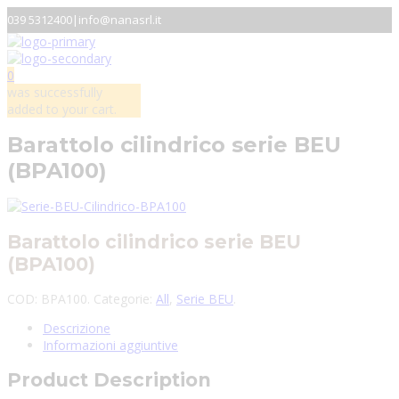
039 5312400
|
info@nanasrl.it
0
was successfully
added to your cart.
Barattolo cilindrico serie BEU
(BPA100)
Barattolo cilindrico serie BEU
(BPA100)
COD:
BPA100
.
Categorie:
All
,
Serie BEU
.
Descrizione
Informazioni aggiuntive
Product Description