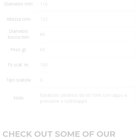
Diametro mm
110
Altezza mm
132
Diametro
86
bocca mm
Peso gr.
60
Pz scat. nr.
100
Tipo scatola
G
Barattolo cilindrico da ml 1000 con tappo a
Note
pressione e sottotappo
CHECK OUT SOME OF OUR