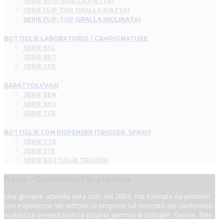
SERIE 5570 (SPALLA PIATTA)
SERIE FLIP-TOP (SPALLA PIATTA)
SERIE FLIP-TOP (SPALLA INCLINATA)
BOTTIGLIE LABORATORIO / CAMPIONATURE
SERIE BCL
SERIE BRT
SERIE CPE
BARATTOLI/VASI
SERIE BEN
SERIE BEU
SERIE TCE
BOTTIGLIE CON DISPENSER (TRIGGER, SPRAY)
SERIE CTB
SERIE STE
SERIE BOTTIGLIE TRIGGER
Nana – Contenitori in plastica
Una giovane azienda nata solo nel 2004, ma formata da persone
con esperienza nel settore, si propone sul mercato dei contenitori
in plastica presentando la propria gamma di bottiglie, flaconi, fiale.