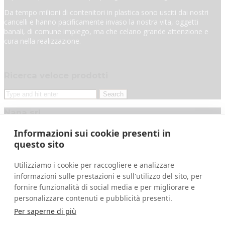
Da tempo milioni di contenitori in plastica sono usciti dai nostri
cancelli e hanno pacificamente invaso la nostra vita, oggetti
banali, di comune impiego, ma che celano grande attenzione e
cura nella realizzazione.
Ricerca veloce prodotti
Nana srl
Numero R.E.A.
Lecco 299054
Informazioni sui cookie presenti in
questo sito
Capitale sociale
€ 25.000 i.v.
Registro Imprese
di Lecco
Utilizziamo i cookie per raccogliere e analizzare
informazioni sulle prestazioni e sull'utilizzo del sito, per
Contatti
fornire funzionalità di social media e per migliorare e
personalizzare contenuti e pubblicità presenti.
info@nanasrl.it
Per saperne di più
+39 039 5312400